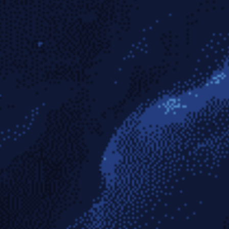
此外，作为年轻一代运动员代表，布伦森展现出
篮球风格的新典范。他不仅追求个人成绩，更希
向上的态度，将成为推动他不断前行的重要动力
着我们去见证。
4、登库：未来之星
卢卡·东契奇（通常被称作“登库”）则是一位备
速崭露头角。在短暂而辉煌的职业生涯中，他已
后赛中得到40+且罚球数控制合理。这些成就使
未来篮球发展的重要代表之一。
东契奇具有超高的篮球智商及过硬的基本功，使
佳进攻机会。他既可以自己单干，也擅长为队友
此外，在面对严峻防守时，他也能迅速调整策略