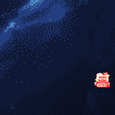
的拼搏精神和团队配合意识，让他成为现代
望通过团队合作来共同赢取胜利。这种积极
，也预示着未来可能会有更多精彩瞬间等待
受瞩目的年轻天才，他以独特而全面的打法迅
经多次创造出令人称道的数据，包括多个季
他成为当今联盟不可忽视的一股力量，也是
其即便身处高压环境仍能保持冷静并寻找最
创造空位，一时间提升整个球队进攻效率。
，从而达到意想不到效果，这是许多年轻选