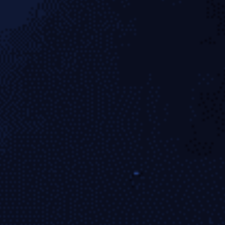
赛
往是比赛的重要组成部分...