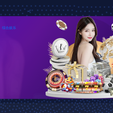
App下载
公司介绍
体育热点
e体育在线
—— 比赛数据从这里