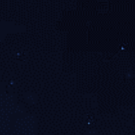
下一篇：
希勒点评利物浦曼联平局称双方表