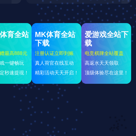
年轻球员布伦森与登库并肩奋战，本文将深
据背后的意义。同时，我们也将讨论这些出
样严苛环境下，优秀球员如何通过精准的投
员之一。他不仅拥有无与伦比的得分能力，
赛中多次打破40分大关，并且罚球次数相
。乔丹以其卓越的投篮技巧和敏锐的场上意
繁依赖罚球。
五场。那场比赛中，乔丹砍下了55分，不仅
性的单场得分之一。这一切都源于他精准的
，罚球数控制在10次以内，更突显了他在