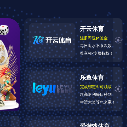
注册入口
开始