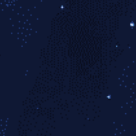
此外，乔丹之所以能够在压力巨大的季后赛中屡
分。他从不畏惧挑战，总能在最需要的时候站出
是一名伟大的得分手，更是一位真正懂得如何赢
2、老詹：持续统治力
勒布朗·詹姆斯作为当代篮球界的一代传奇，同样
中，多次实现季后赛40+且罚球次数低于10次的
出他对于比赛节奏和局势掌控的深刻理解。詹姆
外线投射方面，都能够给对手制造极大的威胁。
例如，在2018年东部决赛中，对阵凯尔特人的第
仅为6次。这一表现不仅帮助骑士队逆转晋级，还
用实际行动告诉世人，即使面对重重压力，他依
进攻。