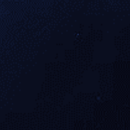
今已成长为顶尖明星之一。随着时间推移，
章。而他的出现，也意味着未来篮球赛事将
BA运动员——乔丹、老詹、布伦森与登
赛中获得40+得分且罚球次数不超过10
他们应对压力时所展现出的非凡心理素质和
力与毅力，就一定能够实现目标，实现卓
事，也激励着无数后来者勇敢追梦，相信只
！