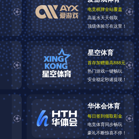
捷的体育服务。
2026-06-29 03:14
66 次阅读
力总是让人惊叹。尤其是那些能在关键时刻
出他们极高的得分效率与比赛掌控力。本文
詹姆斯、布伦森和登库四位球员在得分与罚