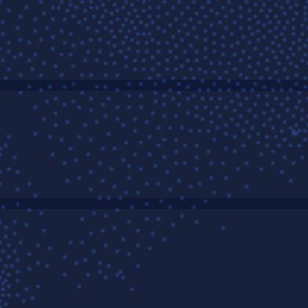
、专业数据、高清视频，
ope体育在线APP
与网页版为您提供便
APP下载
网页版入口
在NBA的季后赛历史上，球员们展现出的超凡能
拿下40分以上且罚球次数较少的表现，更是显示
将围绕这一主题展开，重点分析季后赛中乔丹、