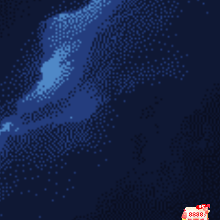
进
化方向。
荐系统上线，结合ope体育在线用户偏好提供个性推
自动聚合平台高关注赛事，便于快速浏览。
，集中展示当日热议赛事与趋势。