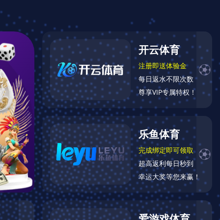
注册入口
开始