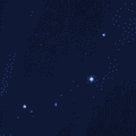
速浏览
体育赛事
括足球、篮球、网球、羽毛球等，提供图文直播、赛程推送与历