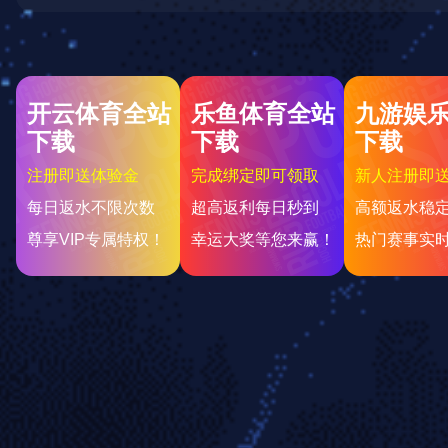
借助全球多节点部署与智能调度机
制，ope体育在线 实现高并发条件下
依然保持流畅体验。热门赛事期间依
旧顺畅无阻，保障您不错过任何精彩
瞬间。
隐私与数据保护
采用多重加密策略与权限控制机制，
全方位保障用户信息与数据交互安
全。ope体育在线 始终坚持以用户隐
私为首要原则，守护每一次访问。