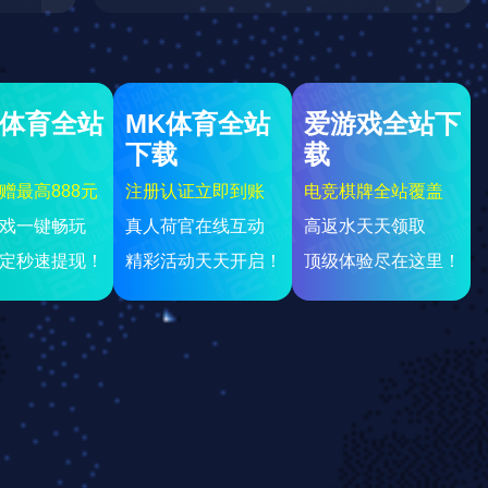
ope体育在线 配备专业客服团队，全
年 365 天 × 24 小时不间断在线，响应
高效，快速协助解决访问、账号、数
据使用等问题，服务可靠，沟通顺
畅。
互动社群生态
构建多维度互动模块，汇聚分析、评
论与赛事讨论社区，提升用户黏性与
归属感。无论新手还是资深用户，都
能在 ope体育在线 找到自己的话语
场。