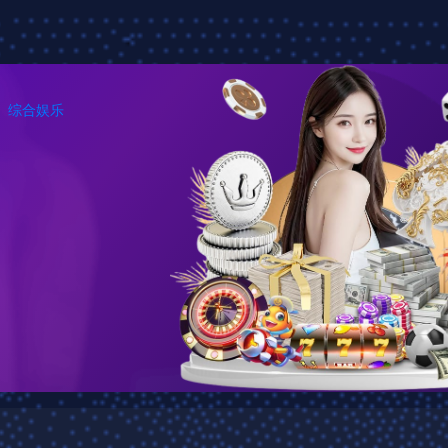
App下载
公司介绍
体育热点
e体育在线
—— 比赛数据从这里