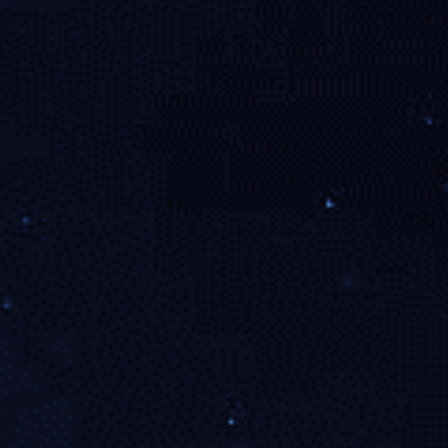
输，隐私守护
droid 全平台兼容
表同步展示
网页版入口
解读