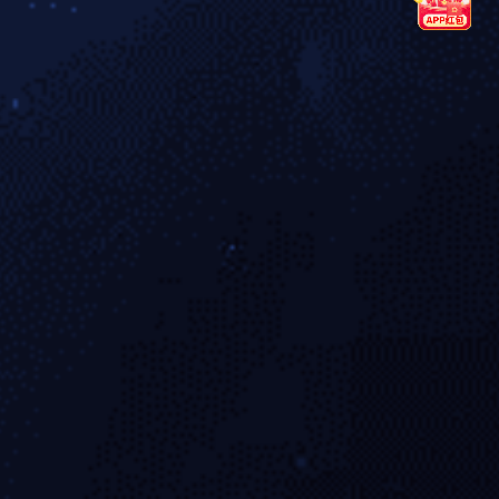
”，支持ope体育-官方网站语音与字幕讲解，覆盖新
类更清晰，常见问题支持搜索直达。
，支持建议提交与分类响应。
APP，随时掌握赛事
，ope体育在线 App 提供高清直播、实时比
安全服务，助您畅享专业体育内容。
响应快速