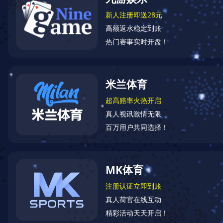
覆盖实时赛事
平台稳定流畅