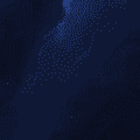
帮助与学习
更流畅。
v6.3.0：
新增“玩法教学专区
老用户。
读舒适度。
v6.2.0：
帮助中心升级，分
自动切换。
v5.8.0：
用户反馈通道上线
下载官方
为移动端量身打造
分、数据看板及
下载
极速通道，