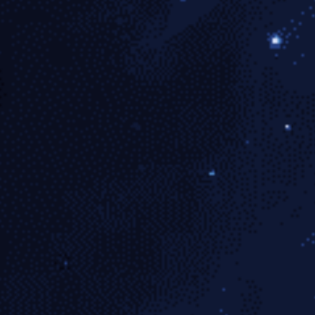
我们从
账户系统
v6.3.0：
支持多端登录状态统一，收藏、等级、浏
v6.2.0：
成长体系升级，等级进度清晰展示，提升
v6.0.0：
账户管理界面重构，操作更清晰，核心功